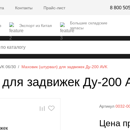
8 800 50
та
Контакты
Прайс-лист
Большие складские
в
Экспорт из Китая
запасы
VK 06/30
Маховик (штурвал) для задвижек Ду-200 AVK
 для задвижек Ду-200 
Артикул
0032-0
Цена п