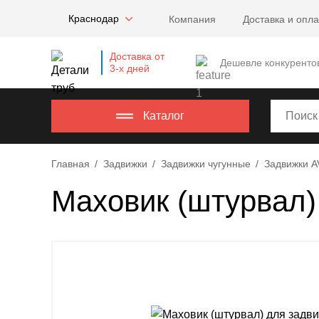
Company
Краснодар
Компания
Доставка и опла
name
Россия
,
Доставка от
Московская
Дешевле конкуренто
3-х дней
область
,
620000
,
Москва
,
Каталог
г.
Москва,
Главная
Задвижки
Задвижки чугунные
Задвижки A
ул.
Калужская,
Маховик (штурвал)
15,
офис
315
info@example.com
8-
800-
000-