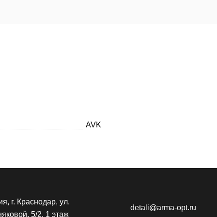
AVK
я, г. Краснодар, ул.
detali@arma-opt.ru
яковой, 5/2, 1 этаж