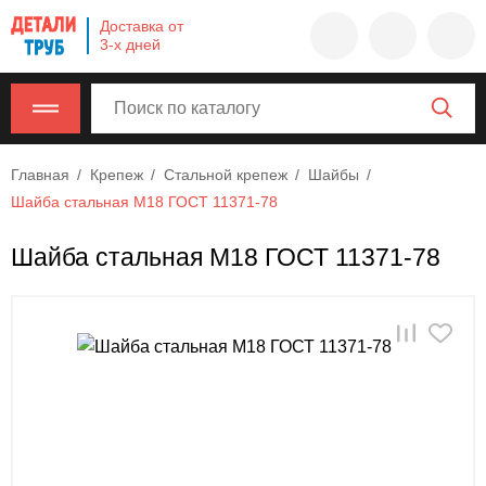
Company
Доставка от
name
3-х дней
Россия
,
Московская
область
,
620000
,
Главная
Крепеж
Стальной крепеж
Шайбы
Москва
,
Шайба стальная М18 ГОСТ 11371-78
г.
Москва,
Шайба стальная М18 ГОСТ 11371-78
ул.
Калужская,
15,
офис
315
info@example.com
8-
800-
000-