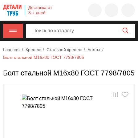
Company
Доставка от
name
3-х дней
Россия
,
Московская
область
,
620000
,
Главная
Крепеж
Стальной крепеж
Болты
Москва
,
Болт стальной М16х80 ГОСТ 7798/7805
г.
Москва,
Болт стальной М16х80 ГОСТ 7798/7805
ул.
Калужская,
15,
офис
315
info@example.com
8-
800-
000-