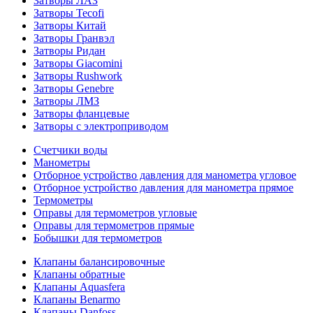
Затворы ЛАЗ
Затворы Tecofi
Затворы Китай
Затворы Гранвэл
Затворы Ридан
Затворы Giacomini
Затворы Rushwork
Затворы Genebre
Затворы ЛМЗ
Затворы фланцевые
Затворы с электроприводом
Счетчики воды
Манометры
Отборное устройство давления для манометра угловое
Отборное устройство давления для манометра прямое
Термометры
Оправы для термометров угловые
Оправы для термометров прямые
Бобышки для термометров
Клапаны балансировочные
Клапаны обратные
Клапаны Aquasfera
Клапаны Benarmo
Клапаны Danfoss