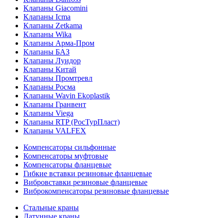
Клапаны Giacomini
Клапаны Icma
Клапаны Zetkama
Клапаны Wika
Клапаны Арма-Пром
Клапаны БАЗ
Клапаны Луидор
Клапаны Китай
Клапаны Промтревл
Клапаны Росма
Клапаны Wavin Ekoplastik
Клапаны Гранвент
Клапаны Viega
Клапаны RTP (РосТурПласт)
Клапаны VALFEX
Компенсаторы сильфонные
Компенсаторы муфтовые
Компенсаторы фланцевые
Гибкие вставки резиновые фланцевые
Вибровставки резиновые фланцевые
Виброкомпенсаторы резиновые фланцевые
Стальные краны
Латунные краны