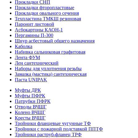
Прокладки СНП
Прокладки фторопластовые
Прокладки овального сечения
Техпластина ТМКЩ резиновая
Паронит листовой
Асбокартоны КАОН-1
Пергамины П-300
Шнур асбестовый общего назначения
Каболка
Набивка сальниковая графитовая
Лента ФУМ
Лен сантехнический
Наборы для уплотнения резьбы
Замазка (мастика) сантехническая
Паста UNIPAK
Муфты ДРК
Муфты ПФРК
Патрубки ПФРК
Отводы ВЧШГ
Колено ВЧШГ
Кресты ВЧШГ
Тройники фланцевые чугунные ТФ
Тройники с пожарной подставкой ППТФ
Тройники раструб-фланец ТРФ