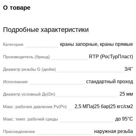
О товаре
Подробные характеристики
краны запорные, краны прямые
Категория
RTP (РосТурПласт)
Производитель (бренд)
3/4"
Диаметр резьбы G (дюйм)
стандартный проход
Исполнение
25 мм
Диаметр условный Ду(Dn)
2,5 МПа|25 бар|25 кгс/см2
Макс. рабочее давление Ру(Pn)
до 95°С
Макс. темп. рабочей среды
наружная резьба
Присоединение