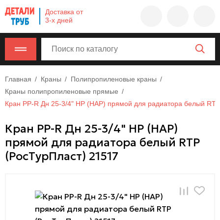
Company
Доставка от
name
3-х дней
Россия
,
Московская
область
,
620000
,
Москва
,
Главная
Краны
Полипропиленовые краны
г.
Краны полипропиленовые прямые
Москва,
Кран PP-R Дн 25-3/4" НР (НАР) прямой для радиатора белый RTP
ул.
Кран PP-R Дн 25-3/4" НР (НАР)
Калужская,
прямой для радиатора белый RTP
15,
офис
(РосТурПласт) 21517
315
info@example.com
8-
800-
000-