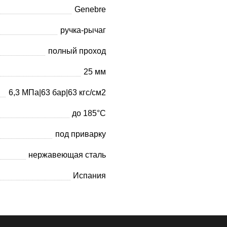
Genebre
ручка-рычаг
полный проход
25 мм
6,3 МПа|63 бар|63 кгс/см2
до 185°С
под приварку
нержавеющая сталь
Испания