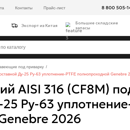
8 800 505-1
та
Контакты
Прайс-лист
Большие складские
Экспорт из Китая
запасы
авеющие под приварку
составной Ду-25 Ру-63 уплотнение-PTFE полнопроходной Genebre 
 AISI 316 (CF8M) по
-25 Ру-63 уплотнение
Genebre 2026