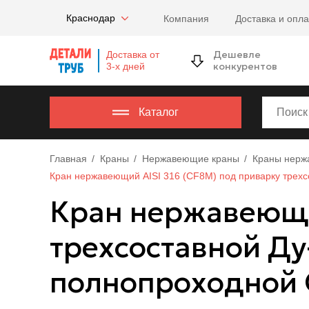
Company
Краснодар
Компания
Доставка и опла
name
Россия
,
Дешевле
Доставка от
Московская
конкурентов
3-х дней
область
,
620000
,
Москва
,
Каталог
г.
Москва,
Главная
Краны
Нержавеющие краны
Краны нерж
ул.
Кран нержавеющий AISI 316 (CF8M) под приварку трех
Калужская,
15,
Кран нержавеющий
офис
315
трехсоставной Ду
info@example.com
8-
полнопроходной 
800-
000-