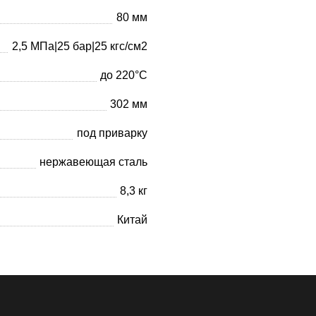
80 мм
2,5 МПа|25 бар|25 кгс/см2
до 220°С
302 мм
под приварку
нержавеющая сталь
8,3 кг
Китай