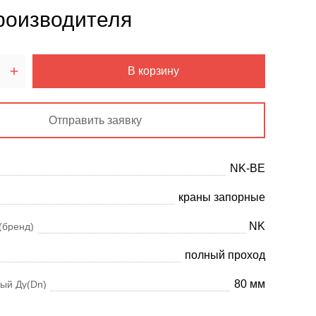
роизводителя
В корзину
Отправить заявку
NK-BE
краны запорные
NK
(бренд)
полный проход
80 мм
ый Ду(Dn)