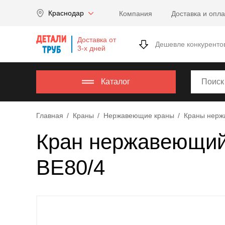
Company
Краснодар
Компания
Доставка и опла
name
Россия
,
Доставка от
Московская
Дешевле конкуренто
3-х дней
область
,
620000
,
Москва
,
Каталог
г.
Москва,
Главная
Краны
Нержавеющие краны
Краны нерж
ул.
Калужская,
Кран нержавеющий 
15,
офис
BE80/4
315
info@example.com
8-
800-
000-