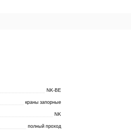
NK-BE
краны запорные
NK
полный проход