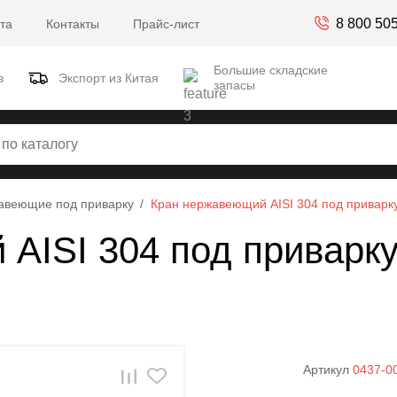
8 800 50
та
Контакты
Прайс-лист
Большие складские
в
Экспорт из Китая
запасы
авеющие под приварку
Кран нержавеющий AISI 304 под приварку
AISI 304 под приварку
Артикул
0437-0