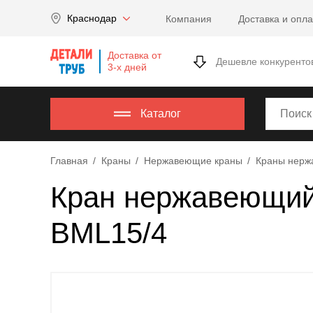
Company
Краснодар
Компания
Доставка и опла
name
Россия
,
Доставка от
Московская
Дешевле конкуренто
3-х дней
область
,
620000
,
Москва
,
Каталог
г.
Москва,
Главная
Краны
Нержавеющие краны
Краны нерж
ул.
Калужская,
Кран нержавеющий A
15,
офис
BML15/4
315
info@example.com
8-
800-
000-