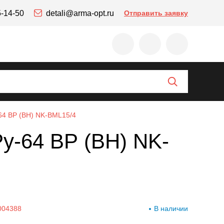
5-14-50
detali@arma-opt.ru
Отправить заявку
-64 ВР (ВН) NK-BML15/4
Ру-64 ВР (ВН) NK-
004388
В наличии