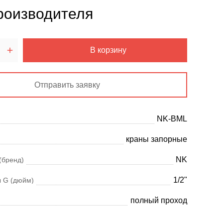
роизводителя
В корзину
Отправить заявку
NK-BML
краны запорные
NK
(бренд)
1/2"
 G (дюйм)
полный проход