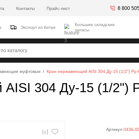
8 800 50
та
Контакты
Прайс-лист
Большие складские
в
Экспорт из Китая
запасы
авеющие муфтовые
Кран нержавеющий AISI 304 Ду-15 (1/2") Ру
ISI 304 Ду-15 (1/2") 
Артикул
0436-0