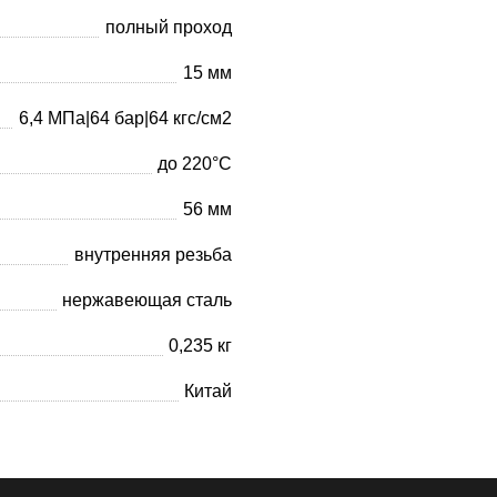
полный проход
15 мм
6,4 МПа|64 бар|64 кгс/см2
до 220°С
56 мм
внутренняя резьба
нержавеющая сталь
0,235 кг
Китай