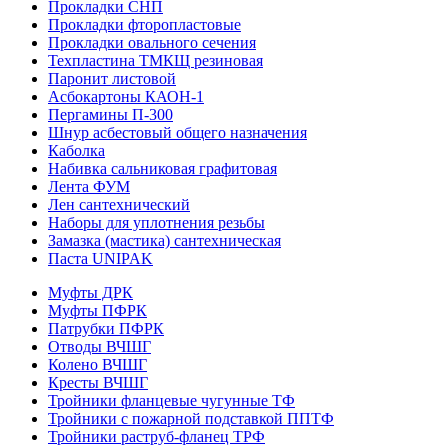
Прокладки СНП
Прокладки фторопластовые
Прокладки овального сечения
Техпластина ТМКЩ резиновая
Паронит листовой
Асбокартоны КАОН-1
Пергамины П-300
Шнур асбестовый общего назначения
Каболка
Набивка сальниковая графитовая
Лента ФУМ
Лен сантехнический
Наборы для уплотнения резьбы
Замазка (мастика) сантехническая
Паста UNIPAK
Муфты ДРК
Муфты ПФРК
Патрубки ПФРК
Отводы ВЧШГ
Колено ВЧШГ
Кресты ВЧШГ
Тройники фланцевые чугунные ТФ
Тройники с пожарной подставкой ППТФ
Тройники раструб-фланец ТРФ