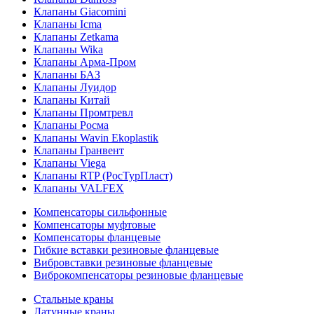
Клапаны Giacomini
Клапаны Icma
Клапаны Zetkama
Клапаны Wika
Клапаны Арма-Пром
Клапаны БАЗ
Клапаны Луидор
Клапаны Китай
Клапаны Промтревл
Клапаны Росма
Клапаны Wavin Ekoplastik
Клапаны Гранвент
Клапаны Viega
Клапаны RTP (РосТурПласт)
Клапаны VALFEX
Компенсаторы сильфонные
Компенсаторы муфтовые
Компенсаторы фланцевые
Гибкие вставки резиновые фланцевые
Вибровставки резиновые фланцевые
Виброкомпенсаторы резиновые фланцевые
Стальные краны
Латунные краны