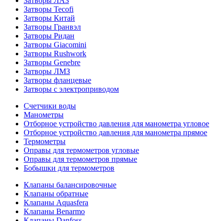
Затворы ЛАЗ
Затворы Tecofi
Затворы Китай
Затворы Гранвэл
Затворы Ридан
Затворы Giacomini
Затворы Rushwork
Затворы Genebre
Затворы ЛМЗ
Затворы фланцевые
Затворы с электроприводом
Счетчики воды
Манометры
Отборное устройство давления для манометра угловое
Отборное устройство давления для манометра прямое
Термометры
Оправы для термометров угловые
Оправы для термометров прямые
Бобышки для термометров
Клапаны балансировочные
Клапаны обратные
Клапаны Aquasfera
Клапаны Benarmo
Клапаны Danfoss