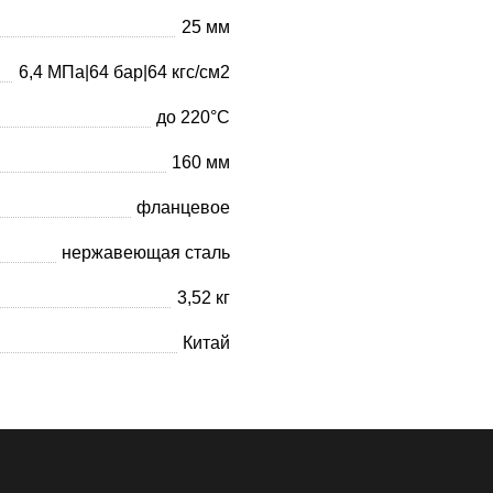
25 мм
6,4 МПа|64 бар|64 кгс/см2
до 220°С
160 мм
фланцевое
нержавеющая сталь
3,52 кг
Китай