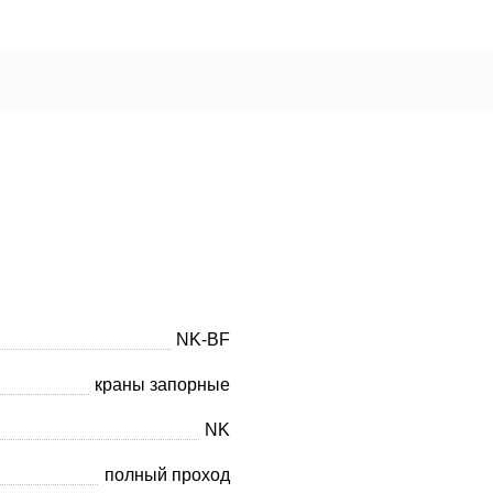
NK-BF
краны запорные
NK
полный проход