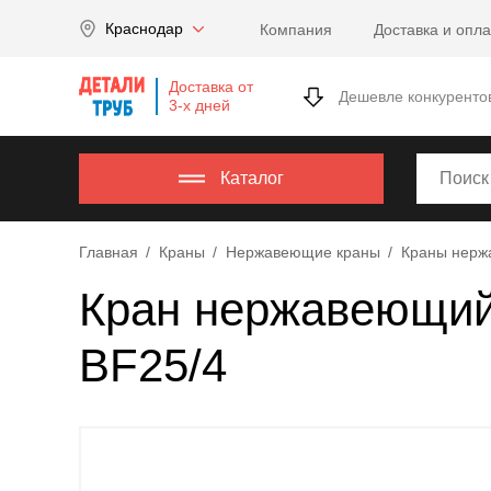
Company
Краснодар
Компания
Доставка и опла
name
Россия
,
Доставка от
Московская
Дешевле конкуренто
3-х дней
область
,
620000
,
Москва
,
Каталог
г.
Москва,
Главная
Краны
Нержавеющие краны
Краны нер
ул.
Калужская,
Кран нержавеющий 
15,
офис
BF25/4
315
info@example.com
8-
800-
000-