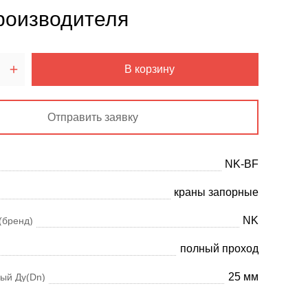
роизводителя
В корзину
Отправить заявку
NK-BF
краны запорные
NK
(бренд)
полный проход
25 мм
ый Ду(Dn)