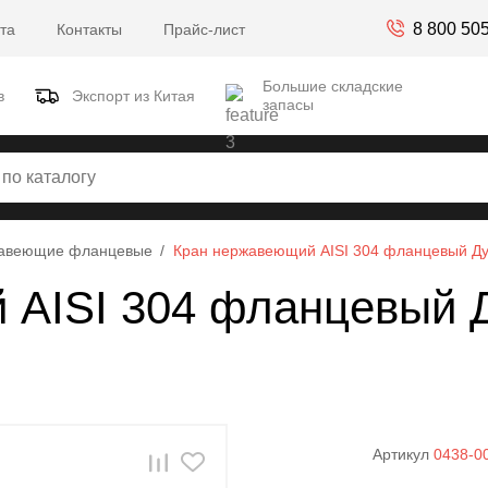
8 800 50
та
Контакты
Прайс-лист
Большие складские
в
Экспорт из Китая
запасы
жавеющие фланцевые
Кран нержавеющий AISI 304 фланцевый Ду
AISI 304 фланцевый Д
Артикул
0438-0