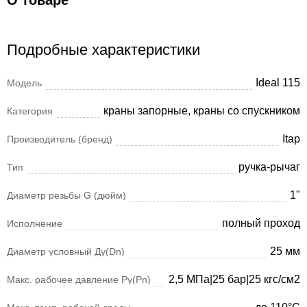
О товаре
Подробные характеристики
Ideal 115
Модель
краны запорные, краны со спускником
Категория
Itap
Производитель (бренд)
ручка-рычаг
Тип
1"
Диаметр резьбы G (дюйм)
полный проход
Исполнение
25 мм
Диаметр условный Ду(Dn)
2,5 МПа|25 бар|25 кгс/см2
Макс. рабочее давление Ру(Pn)