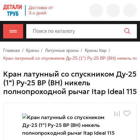
Company
Доставка от
name
3-х дней
Россия
,
Московская
область
,
620000
,
Москва
,
Главная
Краны
Латунные краны
Краны Itap
г.
Кран латунный со спускником Ду-25 (1") Ру-25 ВР (ВН) никель пол
Москва,
Кран латунный со спускником Ду-25
ул.
(1") Ру-25 ВР (ВН) никель
Калужская,
15,
полнопроходной рычаг Itap Ideal 115
офис
315
info@example.com
8-
800-
000-