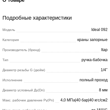
О товаре
Подробные характеристики
Ideal 092
Модель
краны запорные
Категория
Itap
Производитель (бренд)
ручка-бабочка
Тип
1/4"
Диаметр резьбы G (дюйм)
полный проход
Исполнение
8 мм
Диаметр условный Ду(Dn)
4,0 МПа|40 бар|40 кгс/см2
Макс. рабочее давление Ру(Pn)