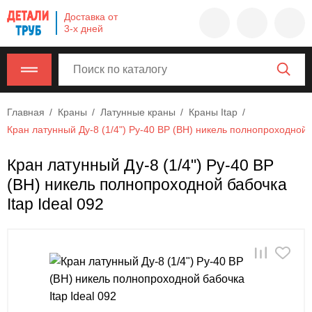
Company
Доставка от
name
3-х дней
Россия
,
Московская
область
,
620000
,
Главная
Краны
Латунные краны
Краны Itap
Москва
,
Кран латунный Ду-8 (1/4") Ру-40 ВР (ВН) никель полнопроходной б
г.
Москва,
Кран латунный Ду-8 (1/4") Ру-40 ВР
ул.
(ВН) никель полнопроходной бабочка
Калужская,
15,
Itap Ideal 092
офис
315
info@example.com
8-
800-
000-