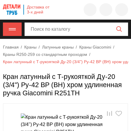
Company
Доставка от
name
3-х дней
Россия
,
Московская
область
,
620000
,
Главная
Краны
Латунные краны
Краны Giacomini
Москва
,
Краны R250-259 со стандартным проходом
г.
Кран латунный с Т-рукояткой Ду-20 (3/4") Ру-42 ВР (ВН) хром уд
Москва,
ул.
Кран латунный с Т-рукояткой Ду-20
Калужская,
(3/4") Ру-42 ВР (ВН) хром удлиненная
15,
офис
ручка Giacomini R251TH
315
info@example.com
8-
800-
000-