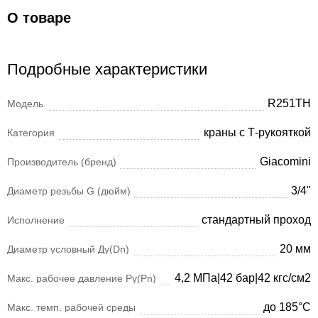
О товаре
Подробные характеристики
R251TH
Модель
краны с Т-рукояткой
Категория
Giacomini
Производитель (бренд)
3/4"
Диаметр резьбы G (дюйм)
стандартный проход
Исполнение
20 мм
Диаметр условный Ду(Dn)
4,2 МПа|42 бар|42 кгс/см2
Макс. рабочее давление Ру(Pn)
до 185°С
Макс. темп. рабочей среды