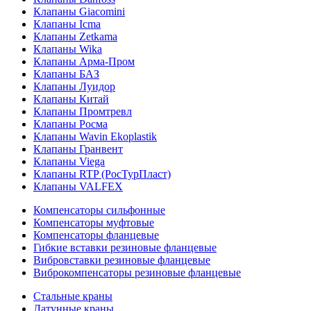
Клапаны Giacomini
Клапаны Icma
Клапаны Zetkama
Клапаны Wika
Клапаны Арма-Пром
Клапаны БАЗ
Клапаны Луидор
Клапаны Китай
Клапаны Промтревл
Клапаны Росма
Клапаны Wavin Ekoplastik
Клапаны Гранвент
Клапаны Viega
Клапаны RTP (РосТурПласт)
Клапаны VALFEX
Компенсаторы сильфонные
Компенсаторы муфтовые
Компенсаторы фланцевые
Гибкие вставки резиновые фланцевые
Вибровставки резиновые фланцевые
Виброкомпенсаторы резиновые фланцевые
Стальные краны
Латунные краны