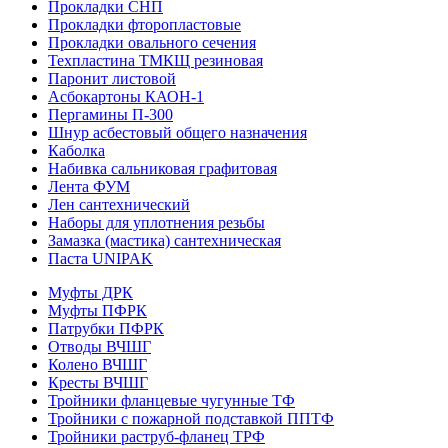
Прокладки СНП
Прокладки фторопластовые
Прокладки овального сечения
Техпластина ТМКЩ резиновая
Паронит листовой
Асбокартоны КАОН-1
Пергамины П-300
Шнур асбестовый общего назначения
Каболка
Набивка сальниковая графитовая
Лента ФУМ
Лен сантехнический
Наборы для уплотнения резьбы
Замазка (мастика) сантехническая
Паста UNIPAK
Муфты ДРК
Муфты ПФРК
Патрубки ПФРК
Отводы ВЧШГ
Колено ВЧШГ
Кресты ВЧШГ
Тройники фланцевые чугунные ТФ
Тройники с пожарной подставкой ППТФ
Тройники раструб-фланец ТРФ