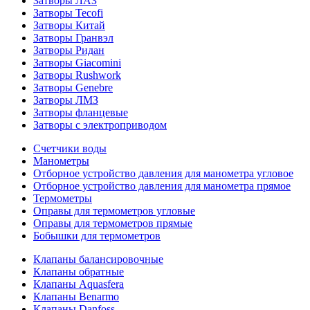
Затворы ЛАЗ
Затворы Tecofi
Затворы Китай
Затворы Гранвэл
Затворы Ридан
Затворы Giacomini
Затворы Rushwork
Затворы Genebre
Затворы ЛМЗ
Затворы фланцевые
Затворы с электроприводом
Счетчики воды
Манометры
Отборное устройство давления для манометра угловое
Отборное устройство давления для манометра прямое
Термометры
Оправы для термометров угловые
Оправы для термометров прямые
Бобышки для термометров
Клапаны балансировочные
Клапаны обратные
Клапаны Aquasfera
Клапаны Benarmo
Клапаны Danfoss