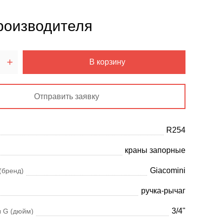
роизводителя
В корзину
Отправить заявку
R254
краны запорные
Giacomini
(бренд)
ручка-рычаг
3/4"
 G (дюйм)