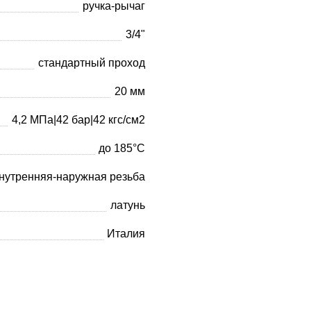
ручка-рычаг
3/4"
стандартный проход
20 мм
4,2 МПа|42 бар|42 кгс/см2
до 185°С
нутренняя-наружная резьба
латунь
Италия