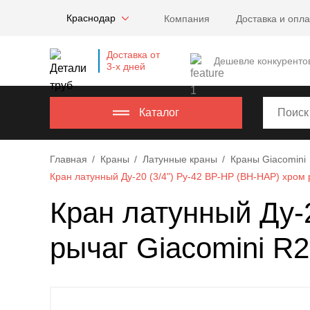
Company
Краснодар
Компания
Доставка и опла
name
Россия
,
Доставка от
Московская
Дешевле конкуренто
3-х дней
область
,
620000
,
Москва
,
Каталог
г.
Москва,
Главная
Краны
Латунные краны
Краны Giacomini
ул.
Кран латунный Ду-20 (3/4") Ру-42 ВР-НР (ВН-НАР) хром 
Калужская,
15,
Кран латунный Ду-
офис
315
рычаг Giacomini R
info@example.com
8-
800-
000-