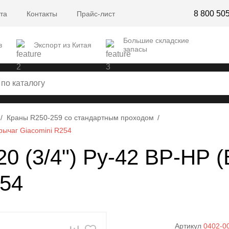
8 800 50
та
Контакты
Прайс-лист
Большие складские
в
Экспорт из Китая
запасы
Краны R250-259 со стандартным проходом
рычаг Giacomini R254
20 (3/4") Ру-42 ВР-НР 
254
Артикул
0402-0