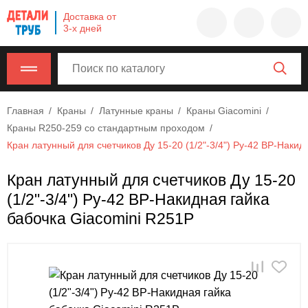
Company
Доставка от
name
3-х дней
Россия
,
Московская
область
,
620000
,
Главная
Краны
Латунные краны
Краны Giacomini
Москва
,
Краны R250-259 со стандартным проходом
г.
Кран латунный для счетчиков Ду 15-20 (1/2"-3/4") Ру-42 ВР-Накид
Москва,
ул.
Кран латунный для счетчиков Ду 15-20
Калужская,
(1/2"-3/4") Ру-42 ВР-Накидная гайка
15,
офис
бабочка Giacomini R251P
315
info@example.com
8-
800-
000-