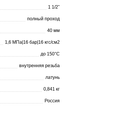
1 1/2"
полный проход
40 мм
1,6 МПа|16 бар|16 кгс/см2
до 150°С
внутренняя резьба
латунь
0,841 кг
Россия