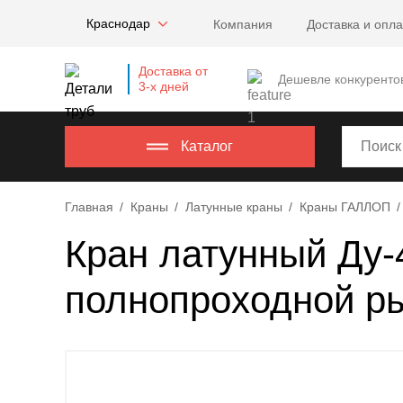
Company
Краснодар
Компания
Доставка и опла
name
Россия
,
Доставка от
Московская
Дешевле конкуренто
3-х дней
область
,
620000
,
Москва
,
Каталог
г.
Москва,
Главная
Краны
Латунные краны
Краны ГАЛЛОП
ул.
Калужская,
Кран латунный Ду-4
15,
офис
полнопроходной р
315
info@example.com
8-
800-
000-