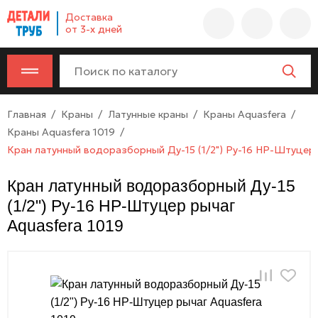
Company
Доставка
name
от 3-х дней
Россия
,
Московская
область
,
620000
,
Главная
Краны
Латунные краны
Краны Aquasfera
Москва
,
Краны Aquasfera 1019
г.
Кран латунный водоразборный Ду-15 (1/2") Ру-16 НР-Штуцер 
Москва,
ул.
Кран латунный водоразборный Ду-15
Калужская,
(1/2") Ру-16 НР-Штуцер рычаг
15,
офис
Aquasfera 1019
315
info@example.com
8-
800-
000-