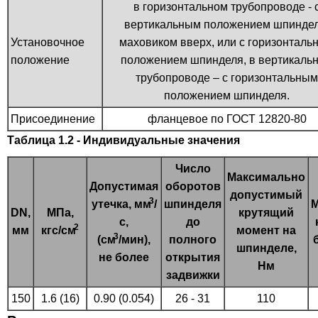
в горизонтальном трубопроводе - 
вертикальным положением шпиндел
Установочное
маховиком вверх, или с горизонталь
положение
положением шпинделя, в вертикаль
трубопроводе – с горизонтальным
положением шпинделя.
Присоединение
фланцевое по ГОСТ 12820-80
Таблица 1.2 - Индивидуальные значения
Число
Максимально
Допустимая
оборотов
допустимый
3
утечка, мм
/
шпинделя
М
DN,
МПа,
крутящий
с,
до
2
мм
кгс/см
момент на
3
(см
/мин),
полного
шпинделе,
не более
открытия
Нм
задвижки
150
1.6 (16)
0.90 (0.054)
26 - 31
110