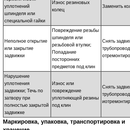
Износ резиновых
уплотнений
Заменить ко
колец
шпинделя или
специальной гайки
Повреждение резьбы
шпинделя или
Неполное открытие
Снять задви
резьбовой втулки;
или закрытие
трубопровод
Попадание
задвижки
отремонтиро
посторонних
предметов под клин
Нарушение
уплотнения
Износ или
Снять задви
задвижки; Течь по
повреждение
трубопрово
затвору при
уплотняющей резины
иотремонтир
полностью закрытой
под клин
задвижке
Маркировка, упаковка, транспортировка и
хранение