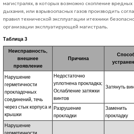
магистралях, в которых возможно скопление вредных
дыхания, или взрывоопасных газов производить согл
правил технической эксплуатации итехники безопасн
организации эксплуатирующей магистраль.
Таблица 3
Неисправность,
Спосо
внешнее
Причина
устране
проявление
Недостаточно
Нарушение
уплотнена прокладка;
герметичности
Затянуть ви
Ослабление затяжки
прокладочных
винтов
соединений, течь
через стык корпуса и
Разрушение
Заменить
крышки
прокладки
прокладку
Нарушение
герметичности