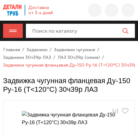
Company
Доставка
name
от 3-х дней
Россия
,
Московская
область
,
620000
,
Главная
Задвижки
Задвижки чугунные
Москва
,
Задвижки 30ч39р ЛАЗ
ЛАЗ 30ч39р (синие)
г.
Задвижка чугунная фланцевая Ду-150 Ру-16 (Т<120°С) 30ч39р
Москва,
ул.
Задвижка чугунная фланцевая Ду-150
Калужская,
Ру-16 (Т<120°С) 30ч39р ЛАЗ
15,
офис
315
info@example.com
8-
800-
000-