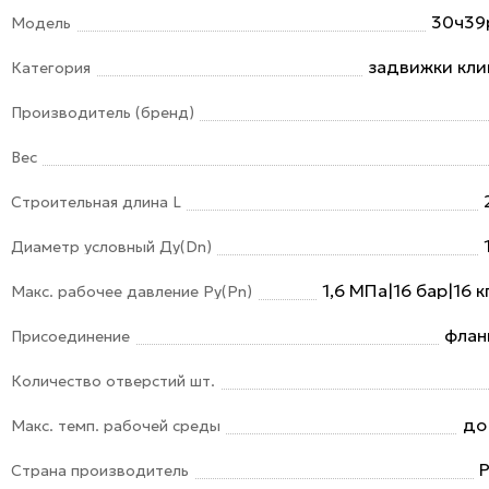
30ч39
Модель
задвижки кл
Категория
Производитель (бренд)
Вес
Строительная длина L
Диаметр условный Ду(Dn)
1,6 МПа|16 бар|16 к
Макс. рабочее давление Ру(Pn)
флан
Присоединение
Количество отверстий шт.
до
Макс. темп. рабочей среды
Страна производитель