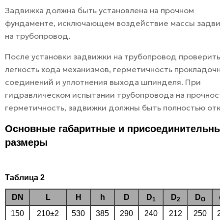
Задвижка должна быть установлена на прочном
фундаменте, исключающем воздействие массы задв
на трубопровод.
После установки задвижки на трубопровод проверит
легкость хода механизмов, герметичность прокладоч
соединений и уплотнения выхода шпинделя. При
гидравлическом испытании трубопровода на прочнос
герметичность, задвижки должны быть полностью от
Основные габаритные и присоединительн
размеры
Таблица 2
DN
L
H
h
D
D
D
D
1
2
O
150
210±2
530
385
290
240
212
250